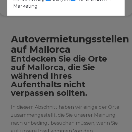
Marketing
Autovermietungsstellen
auf Mallorca
Entdecken Sie die Orte
auf Mallorca, die Sie
während Ihres
Aufenthalts nicht
verpassen sollten.
In diesem Abschnitt haben wir einige der Orte
zusammengestellt, die Sie unserer Meinung
nach unbedingt besuchen müssen, wenn Sie
auf unsere Insel kommen Von den