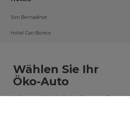
Son Bernadinet
Hotel Can Bonico
Wählen Sie Ihr
Öko-Auto
Auf unserer Website finden Sie eine große
Auswahl an Elektroautos, mit denen Sie die
Insel besuchen können, ohne eine einzige
Ecke zu verpassen, und die gleichzeitig
unseren Planeten schonen.