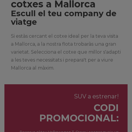
cotxes a Mallorca
Escull el teu company de
viatge
Si estàs cercant el cotxe ideal per la teva visita
a Mallorca, a la nostra flota trobaràs una gran
varietat. Selecciona el cotxe que millor s'adapti
a les teves necessitats i prepara't per a viure
Mallorca al màxim.
SUV a estrenar!
CODI
PROMOCIONAL: